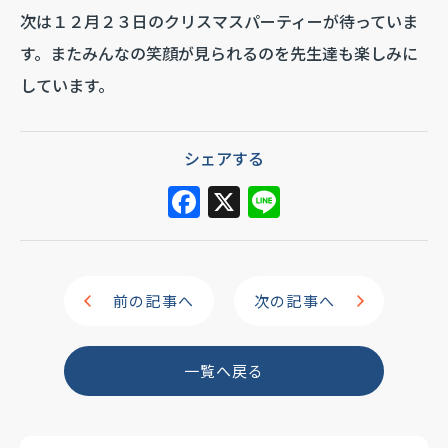
次は１２月２３日のクリスマスパーティーが待っていま
す。またみんなの笑顔が見られるのを先生達も楽しみに
しています。
シェアする
F
X
Li
a
n
c
e
e
前の記事へ
次の記事へ
b
o
一覧へ戻る
o
k