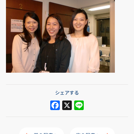
シェアする
F
X
Li
a
n
c
e